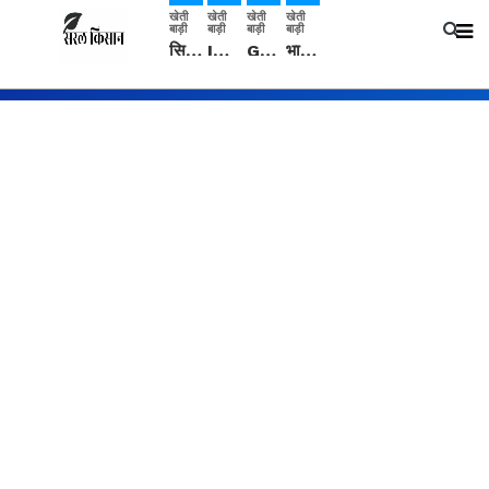
खेती
खेती
खेती
खेती
बाड़ी
बाड़ी
बाड़ी
बाड़ी
सिरसा: कृषि विज्ञान केंद्र की बैठक में फसल बीमा विधि कारण व कृषि उद्यमिता बढ़ावा देने पर चर्चा
IMD: राजस्थान में प्री-मानसून की सामान्य से 74% अधिक बारिश, दस्तक में देरी और मानसून कमजोर रहेगा
Guar Ka Rate: ग्वार के भाव में हल्की बढ़ोतरी, बढ़ सकता है बुवाई का रकबा
भारत में 29 मई से शुरु होगी प्री-मानसून बारिश, ECMWF विदेशी मौसम एजेंसी का पूर्वानुमान