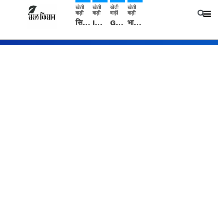
खेती
खेती
खेती
खेती
बाड़ी
बाड़ी
बाड़ी
बाड़ी
सिरसा: कृषि विज्ञान केंद्र की बैठक में फसल बीमा विधि कारण व कृषि उद्यमिता बढ़ावा देने पर चर्चा
IMD: राजस्थान में प्री-मानसून की सामान्य से 74% अधिक बारिश, दस्तक में देरी और मानसून कमजोर रहेगा
Guar Ka Rate: ग्वार के भाव में हल्की बढ़ोतरी, बढ़ सकता है बुवाई का रकबा
भारत में 29 मई से शुरु होगी प्री-मानसून बारिश, ECMWF विदेशी मौसम एजेंसी का पूर्वानुमान