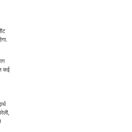
लौट
ेगा.
भाग
ान कई
र्थ
रेली,
ज