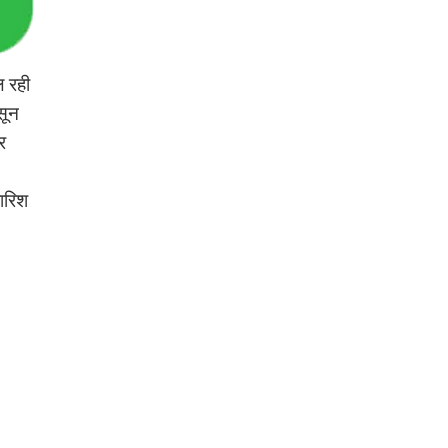
ल रही
सून
र
बारिश