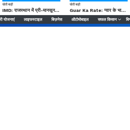
खेती बाड़ी
खेती बाड़ी
IMD: राजस्थान में प्री-मानसून की सामान्य से 74% अधिक बारिश, दस्तक में देरी और मानसून कमजोर रहेगा
Guar Ka Rate: ग्वार के भाव में हल्की बढ़ोतरी, बढ़ सकता है बुवाई का रकबा
ी योजनाएं
लाइफस्टाइल
बिज़नेस
ऑटोमोबाइल
सफल किसान
बिग