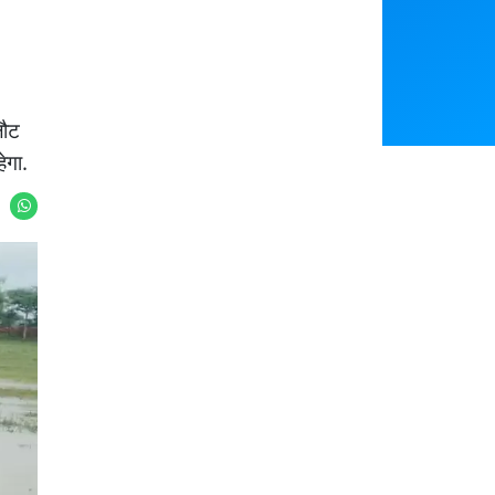
Featured
लौट
You May Like
ेगा.