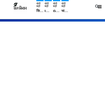
खेती
खेती
खेती
खेती
बाड़ी
बाड़ी
बाड़ी
बाड़ी
सिरसा: कृषि विज्ञान केंद्र की बैठक में फसल बीमा विधि कारण व कृषि उद्यमिता बढ़ावा देने पर चर्चा
IMD: राजस्थान में प्री-मानसून की सामान्य से 74% अधिक बारिश, दस्तक में देरी और मानसून कमजोर रहेगा
Guar Ka Rate: ग्वार के भाव में हल्की बढ़ोतरी, बढ़ सकता है बुवाई का रकबा
भारत में 29 मई से शुरु होगी प्री-मानसून बारिश, ECMWF विदेशी मौसम एजेंसी का पूर्वानुमान