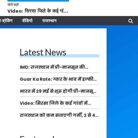
खेती बाड़ी
Video: सिरसा जिले के कई गांवों में बारिश और बूंदाबांदी, कॉटन की फसल को होगा फायदा
 ब्रेकिंग
वीडियो
राजस्थान
Latest News
IMD: राजस्थान में प्री-मानसून की
सामान्य से 74% अधिक बारिश, दस्तक में
Guar Ka Rate: ग्वार के भाव में हल्की
देरी और मानसून कमजोर रहेगा
बढ़ोतरी, बढ़ सकता है बुवाई का रकबा
भारत में 29 मई से शुरु होगी प्री-मानसून
बारिश, ECMWF विदेशी मौसम एजेंसी का
Video: सिरसा जिले के कई गांवों में
पूर्वानुमान
बारिश और बूंदाबांदी, कॉटन की फसल को
राजस्थान को कम सताएगी गर्मी, 2 से 4
होगा फायदा
मई के बीच कई इलाकों में आंधी और हल्की
बारिश का अलर्ट