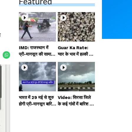
Featured
ो
IMD: राजस्थान में
Guar Ka Rate:
प्री-मानसून की सामान्य
ग्वार के भाव में हल्की ब
से 74% अधिक बारिश,
ढ़ोतरी, बढ़ सकता है
दस्तक में देरी और मान
बुवाई का रकबा
सून कमजोर रहेगा
भारत में 29 मई से शुरु
Video: सिरसा जिले
होगी प्री-मानसून बारिश,
के कई गांवों में बारिश औ
ECMWF विदेशी मौसम
र बूंदाबांदी, कॉटन की फ
एजेंसी का पूर्वानुमान
सल को होगा फायदा