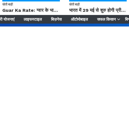
खेती बाड़ी
खेती बाड़ी
Guar Ka Rate: ग्वार के भाव में हल्की बढ़ोतरी, बढ़ सकता है बुवाई का रकबा
भारत में 29 मई से शुरु होगी प्री-मानसून बारिश, ECMWF विदेशी मौसम एजेंसी का पूर्वानुमान
ी योजनाएं
लाइफस्टाइल
बिज़नेस
ऑटोमोबाइल
सफल किसान
बिग