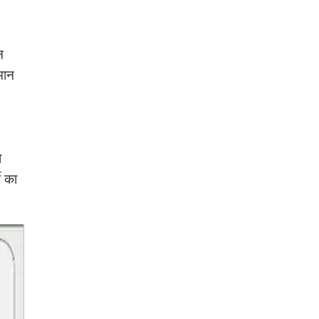
न
मान
ो
ी का