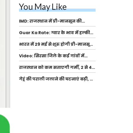
You May Like
IMD: राजस्थान में प्री-मानसून की
सामान्य से 74% अधिक बारिश, दस्तक में
Guar Ka Rate: ग्वार के भाव में हल्की
देरी और मानसून कमजोर रहेगा
बढ़ोतरी, बढ़ सकता है बुवाई का रकबा
भारत में 29 मई से शुरु होगी प्री-मानसून
बारिश, ECMWF विदेशी मौसम एजेंसी का
Video: सिरसा जिले के कई गांवों में
पूर्वानुमान
बारिश और बूंदाबांदी, कॉटन की फसल को
राजस्थान को कम सताएगी गर्मी, 2 से 4
होगा फायदा
मई के बीच कई इलाकों में आंधी और हल्की
गेहूं की पराली जलाने की घटनाएं बढ़ी, UP
बारिश का अलर्ट
और मध्य प्रदेश में दर्ज हुए ये आंकड़े