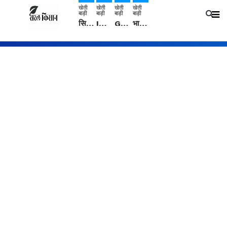
खेती
खेती
खेती
खेती
बाड़ी
बाड़ी
बाड़ी
बाड़ी
सिरसा: कृषि विज्ञान केंद्र की बैठक में फसल बीमा विधि कारण व कृषि उद्यमिता बढ़ावा देने पर चर्चा
IMD: राजस्थान में प्री-मानसून की सामान्य से 74% अधिक बारिश, दस्तक में देरी और मानसून कमजोर रहेगा
Guar Ka Rate: ग्वार के भाव में हल्की बढ़ोतरी, बढ़ सकता है बुवाई का रकबा
भारत में 29 मई से शुरु होगी प्री-मानसून बारिश, ECMWF विदेशी मौसम एजेंसी का पूर्वानुमान