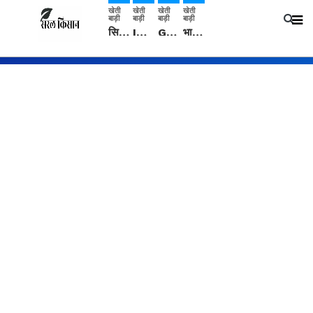
खेती
खेती
खेती
खेती
बाड़ी
बाड़ी
बाड़ी
बाड़ी
सिरसा: कृषि विज्ञान केंद्र की बैठक में फसल बीमा विधि कारण व कृषि उद्यमिता बढ़ावा देने पर चर्चा
IMD: राजस्थान में प्री-मानसून की सामान्य से 74% अधिक बारिश, दस्तक में देरी और मानसून कमजोर रहेगा
Guar Ka Rate: ग्वार के भाव में हल्की बढ़ोतरी, बढ़ सकता है बुवाई का रकबा
भारत में 29 मई से शुरु होगी प्री-मानसून बारिश, ECMWF विदेशी मौसम एजेंसी का पूर्वानुमान