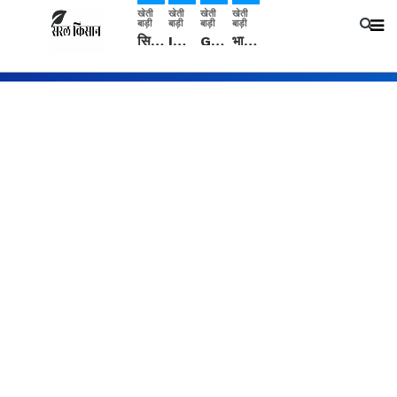
खेती
खेती
खेती
खेती
बाड़ी
बाड़ी
बाड़ी
बाड़ी
सिरसा: कृषि विज्ञान केंद्र की बैठक में फसल बीमा विधि कारण व कृषि उद्यमिता बढ़ावा देने पर चर्चा
IMD: राजस्थान में प्री-मानसून की सामान्य से 74% अधिक बारिश, दस्तक में देरी और मानसून कमजोर रहेगा
Guar Ka Rate: ग्वार के भाव में हल्की बढ़ोतरी, बढ़ सकता है बुवाई का रकबा
भारत में 29 मई से शुरु होगी प्री-मानसून बारिश, ECMWF विदेशी मौसम एजेंसी का पूर्वानुमान