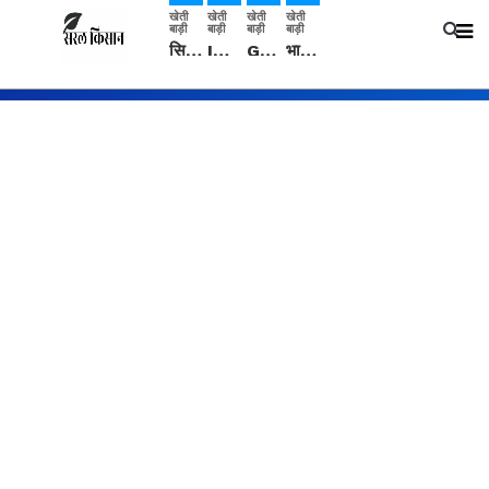
खेती
खेती
खेती
खेती
बाड़ी
बाड़ी
बाड़ी
बाड़ी
सिरसा: कृषि विज्ञान केंद्र की बैठक में फसल बीमा विधि कारण व कृषि उद्यमिता बढ़ावा देने पर चर्चा
IMD: राजस्थान में प्री-मानसून की सामान्य से 74% अधिक बारिश, दस्तक में देरी और मानसून कमजोर रहेगा
Guar Ka Rate: ग्वार के भाव में हल्की बढ़ोतरी, बढ़ सकता है बुवाई का रकबा
भारत में 29 मई से शुरु होगी प्री-मानसून बारिश, ECMWF विदेशी मौसम एजेंसी का पूर्वानुमान