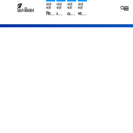
खेती
खेती
खेती
खेती
बाड़ी
बाड़ी
बाड़ी
बाड़ी
सिरसा: कृषि विज्ञान केंद्र की बैठक में फसल बीमा विधि कारण व कृषि उद्यमिता बढ़ावा देने पर चर्चा
IMD: राजस्थान में प्री-मानसून की सामान्य से 74% अधिक बारिश, दस्तक में देरी और मानसून कमजोर रहेगा
Guar Ka Rate: ग्वार के भाव में हल्की बढ़ोतरी, बढ़ सकता है बुवाई का रकबा
भारत में 29 मई से शुरु होगी प्री-मानसून बारिश, ECMWF विदेशी मौसम एजेंसी का पूर्वानुमान