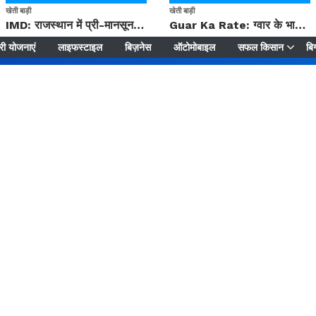
खेती बाड़ी
खेती बाड़ी
IMD: राजस्थान में प्री-मानसून की सामान्य से 74% अधिक बारिश, दस्तक में देरी और मानसून कमजोर रहेगा
Guar Ka Rate: ग्वार के भाव में हल्की बढ़ोतरी, बढ़ सकता है बुवाई का रकबा
ी योजनाएं
लाइफस्टाइल
बिज़नेस
ऑटोमोबाइल
सफल किसान
बिग