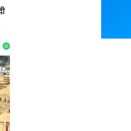
Featured
दी
You May Like