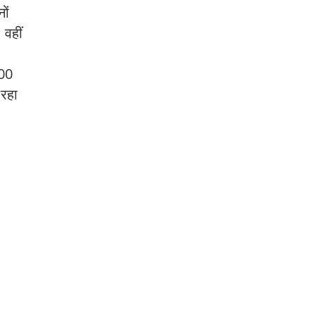
ों
 वहीं
500
 रहा