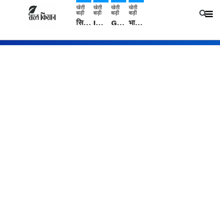
खेती
खेती
खेती
खेती
बाड़ी
बाड़ी
बाड़ी
बाड़ी
सिरसा: कृषि विज्ञान केंद्र की बैठक में फसल बीमा विधि कारण व कृषि उद्यमिता बढ़ावा देने पर चर्चा
IMD: राजस्थान में प्री-मानसून की सामान्य से 74% अधिक बारिश, दस्तक में देरी और मानसून कमजोर रहेगा
Guar Ka Rate: ग्वार के भाव में हल्की बढ़ोतरी, बढ़ सकता है बुवाई का रकबा
भारत में 29 मई से शुरु होगी प्री-मानसून बारिश, ECMWF विदेशी मौसम एजेंसी का पूर्वानुमान