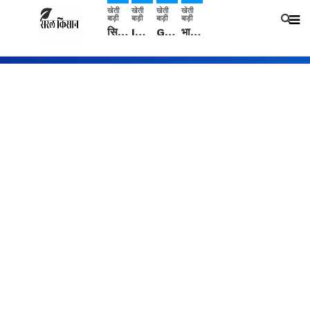
खेती
खेती
खेती
खेती
बाड़ी
बाड़ी
बाड़ी
बाड़ी
सिरसा: कृषि विज्ञान केंद्र की बैठक में फसल बीमा विधि कारण व कृषि उद्यमिता बढ़ावा देने पर चर्चा
IMD: राजस्थान में प्री-मानसून की सामान्य से 74% अधिक बारिश, दस्तक में देरी और मानसून कमजोर रहेगा
Guar Ka Rate: ग्वार के भाव में हल्की बढ़ोतरी, बढ़ सकता है बुवाई का रकबा
भारत में 29 मई से शुरु होगी प्री-मानसून बारिश, ECMWF विदेशी मौसम एजेंसी का पूर्वानुमान