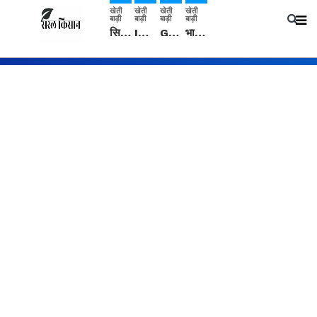
खेती
खेती
खेती
खेती
बाड़ी
बाड़ी
बाड़ी
बाड़ी
सिरसा: कृषि विज्ञान केंद्र की बैठक में फसल बीमा विधि कारण व कृषि उद्यमिता बढ़ावा देने पर चर्चा
IMD: राजस्थान में प्री-मानसून की सामान्य से 74% अधिक बारिश, दस्तक में देरी और मानसून कमजोर रहेगा
Guar Ka Rate: ग्वार के भाव में हल्की बढ़ोतरी, बढ़ सकता है बुवाई का रकबा
भारत में 29 मई से शुरु होगी प्री-मानसून बारिश, ECMWF विदेशी मौसम एजेंसी का पूर्वानुमान