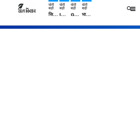
खेती
खेती
खेती
खेती
बाड़ी
बाड़ी
बाड़ी
बाड़ी
सिरसा: कृषि विज्ञान केंद्र की बैठक में फसल बीमा विधि कारण व कृषि उद्यमिता बढ़ावा देने पर चर्चा
IMD: राजस्थान में प्री-मानसून की सामान्य से 74% अधिक बारिश, दस्तक में देरी और मानसून कमजोर रहेगा
Guar Ka Rate: ग्वार के भाव में हल्की बढ़ोतरी, बढ़ सकता है बुवाई का रकबा
भारत में 29 मई से शुरु होगी प्री-मानसून बारिश, ECMWF विदेशी मौसम एजेंसी का पूर्वानुमान