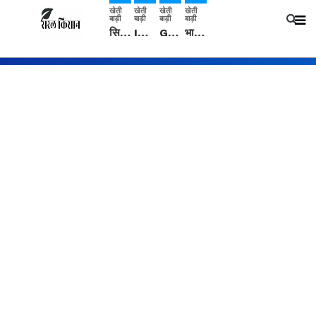
खेती
खेती
खेती
खेती
बाड़ी
बाड़ी
बाड़ी
बाड़ी
सिरसा: कृषि विज्ञान केंद्र की बैठक में फसल बीमा विधि कारण व कृषि उद्यमिता बढ़ावा देने पर चर्चा
IMD: राजस्थान में प्री-मानसून की सामान्य से 74% अधिक बारिश, दस्तक में देरी और मानसून कमजोर रहेगा
Guar Ka Rate: ग्वार के भाव में हल्की बढ़ोतरी, बढ़ सकता है बुवाई का रकबा
भारत में 29 मई से शुरु होगी प्री-मानसून बारिश, ECMWF विदेशी मौसम एजेंसी का पूर्वानुमान