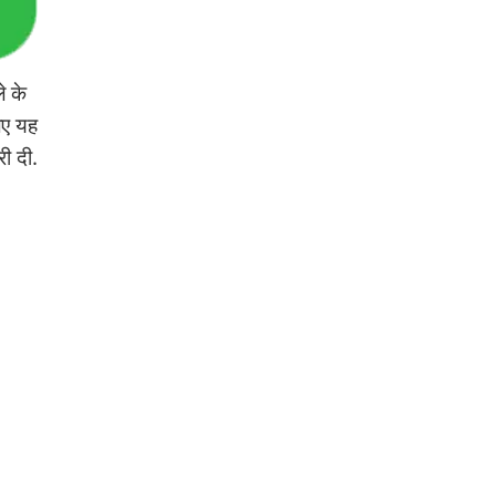
े के
िए यह
री दी.