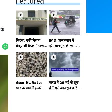
Featured
 के
सिरसा: कृषि विज्ञान
IMD: राजस्थान में
केंद्र की बैठक में फसल
प्री-मानसून की सामान्य
बीमा विधि कारण व कृषि
से 74% अधिक बारिश,
उद्यमिता बढ़ावा देने पर च
दस्तक में देरी और मान
र्चा
सून कमजोर रहेगा
Guar Ka Rate:
भारत में 29 मई से शुरु
ग्वार के भाव में हल्की ब
होगी प्री-मानसून बारिश,
ढ़ोतरी, बढ़ सकता है
ECMWF विदेशी मौसम
बुवाई का रकबा
एजेंसी का पूर्वानुमान