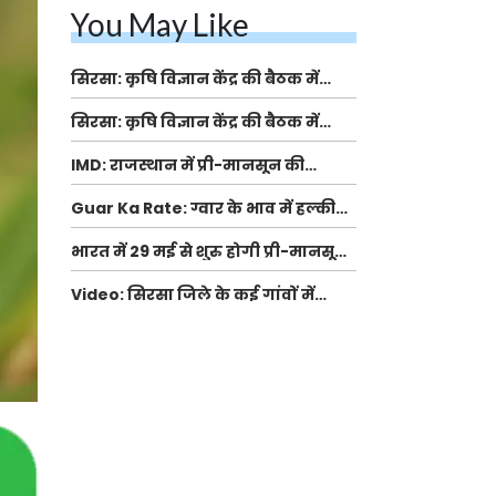
You May Like
सिरसा: कृषि विज्ञान केंद्र की बैठक में
फसल बीमा विधि कारण व कृषि उद्यमिता
सिरसा: कृषि विज्ञान केंद्र की बैठक में
बढ़ावा देने पर चर्चा
फसल बीमा विधि कारण व कृषि उद्यमिता
IMD: राजस्थान में प्री-मानसून की
बढ़ावा देने पर चर्चा
सामान्य से 74% अधिक बारिश, दस्तक में
Guar Ka Rate: ग्वार के भाव में हल्की
देरी और मानसून कमजोर रहेगा
बढ़ोतरी, बढ़ सकता है बुवाई का रकबा
भारत में 29 मई से शुरु होगी प्री-मानसून
बारिश, ECMWF विदेशी मौसम एजेंसी का
Video: सिरसा जिले के कई गांवों में
पूर्वानुमान
बारिश और बूंदाबांदी, कॉटन की फसल को
होगा फायदा