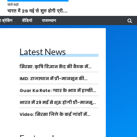
खेती बाड़ी
भारत में 29 मई से शुरु होगी प्री-मानसून बारिश, ECMWF विदेशी मौसम एजेंसी का पूर्वानुमान
 ब्रेकिंग
वीडियो
राजस्थान
Latest News
सिरसा: कृषि विज्ञान केंद्र की बैठक में
फसल बीमा विधि कारण व कृषि उद्यमिता
IMD: राजस्थान में प्री-मानसून की
बढ़ावा देने पर चर्चा
सामान्य से 74% अधिक बारिश, दस्तक में
Guar Ka Rate: ग्वार के भाव में हल्की
देरी और मानसून कमजोर रहेगा
बढ़ोतरी, बढ़ सकता है बुवाई का रकबा
भारत में 29 मई से शुरु होगी प्री-मानसून
बारिश, ECMWF विदेशी मौसम एजेंसी का
Video: सिरसा जिले के कई गांवों में
पूर्वानुमान
बारिश और बूंदाबांदी, कॉटन की फसल को
होगा फायदा