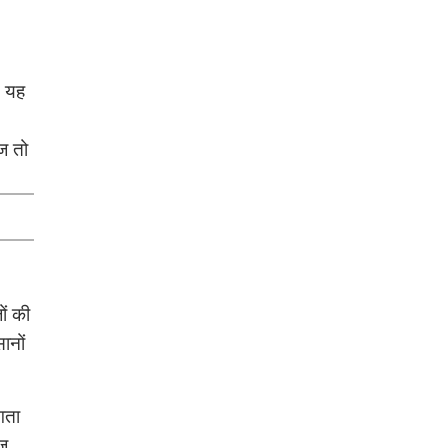
. यह
ज तो
ों की
ानों
गता
ीज