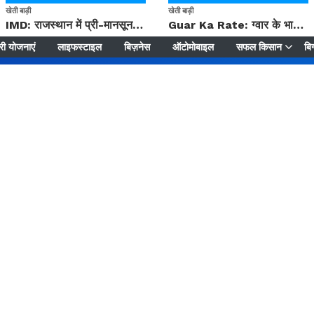
खेती बाड़ी
खेती बाड़ी
IMD: राजस्थान में प्री-मानसून की सामान्य से 74% अधिक बारिश, दस्तक में देरी और मानसून कमजोर रहेगा
Guar Ka Rate: ग्वार के भाव में हल्की बढ़ोतरी, बढ़ सकता है बुवाई का रकबा
ी योजनाएं
लाइफस्टाइल
बिज़नेस
ऑटोमोबाइल
सफल किसान
बिग