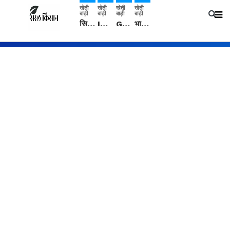
खेती
खेती
खेती
खेती
बाड़ी
बाड़ी
बाड़ी
बाड़ी
सिरसा: कृषि विज्ञान केंद्र की बैठक में फसल बीमा विधि कारण व कृषि उद्यमिता बढ़ावा देने पर चर्चा
IMD: राजस्थान में प्री-मानसून की सामान्य से 74% अधिक बारिश, दस्तक में देरी और मानसून कमजोर रहेगा
Guar Ka Rate: ग्वार के भाव में हल्की बढ़ोतरी, बढ़ सकता है बुवाई का रकबा
भारत में 29 मई से शुरु होगी प्री-मानसून बारिश, ECMWF विदेशी मौसम एजेंसी का पूर्वानुमान