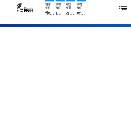
खेती
खेती
खेती
खेती
बाड़ी
बाड़ी
बाड़ी
बाड़ी
सिरसा: कृषि विज्ञान केंद्र की बैठक में फसल बीमा विधि कारण व कृषि उद्यमिता बढ़ावा देने पर चर्चा
IMD: राजस्थान में प्री-मानसून की सामान्य से 74% अधिक बारिश, दस्तक में देरी और मानसून कमजोर रहेगा
Guar Ka Rate: ग्वार के भाव में हल्की बढ़ोतरी, बढ़ सकता है बुवाई का रकबा
भारत में 29 मई से शुरु होगी प्री-मानसून बारिश, ECMWF विदेशी मौसम एजेंसी का पूर्वानुमान