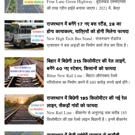
Four Lane Green Highway : बुंदेलखंड एक्सप्रेसवे
बनेगा फोरलेन हाईवे
की तरह ग्रीन हाईवे बनाया जाएगा। 2021 में, केंद्र
सरकार ने कानपुर-सागर राष्ट्रीय राजमार्ग के बराबर महोबा
जिले के कबरई तक एक ग्रीन राजमार्ग बनाने का फैसल
राजस्थान में बनेंगे 17 नए बस स्टैंड, 28 का
होगा कायाकल्प, यात्रियों को होगी मिलेगा फायदा
New High Tech Bus Stand : राजस्थान रोडवेज
प्रशासन ने बस अड्डों का निर्माण कार्य तेज कर दिया है।
फिलहाल 28 बस स्टेशनों की मरम्मत और विकास का काम
शुरू हो गया है। जल्द ही 17 और स्थानों पर बस स्टैंड बनें
बिहार में बिछेगी 315 किलोमीटर की रेल लाइनें,
बनेंगे 40 नए स्टेशन, किसानों को फायदा
Bihar New Rail Line : बिहटा-औरंगाबाद रेलवे
परियोजना का निर्माण करने में 440 करोड़ रुपये खर्च होंगे।
इस परियोजना को वित्तीय वर्ष 2025–26 के दौरान 42.7
करोड़ रुपये का भुगतान किया गया है। इस परियोजना को
राजस्थान में बिछेगी 185 किलोमीटर की नई रेल
लाइन, सैकड़ों गांवों को फायदा
New Rail Line : बीकानेर से अनूपगढ़ तक करीब 185
किलोमीटर की एक रेलवे लाइन बिछानी है। इनमें बीकानेर
से अनूपगढ़ तक 2277.24 करोड़ रुपये की डीपीआर लागत
शामिल है। नई लाइन भी शामिल है, जो रोजड़ी से