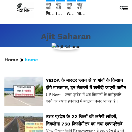
खेती
खेती
खेती
खेती
बाड़ी
बाड़ी
बाड़ी
बाड़ी
सिरसा: कृषि विज्ञान केंद्र की बैठक में फसल बीमा विधि कारण व कृषि उद्यमिता बढ़ावा देने पर चर्चा
IMD: राजस्थान में प्री-मानसून की सामान्य से 74% अधिक बारिश, दस्तक में देरी और मानसून कमजोर रहेगा
Guar Ka Rate: ग्वार के भाव में हल्की बढ़ोतरी, बढ़ सकता है बुवाई का रकबा
भारत में 29 मई से शुरु होगी प्री-मानसून बारिश, ECMWF विदेशी मौसम एजेंसी का पूर्वानुमान
Ajit Saharan
Home
home
YEIDA के मास्टर प्लान से 7 गांवों के किसान
होंगे मालामाल, इन सेक्टरों में खरीदी जाएगी जमीन
UP News : उत्तर प्रदेश में अब किसानों के करोड़पति
बनने का सपना हकीकत में बदलता नजर आ रहा है।
खासकर गौतम बुद्ध नगर जिले के कुछ गांवों के किसानों की
किस्मत जल्द ही चमकने वाली है। यमुना एक्सप्रेसवे औद्य
उत्तर प्रदेश के 22 जिलों की लगेगी लॉटरी,
निकलेगा 750 किलोमीटर का नया एक्सप्रेसवे
New Greenfield Expressway : ये एक्सप्रेस वे बनने