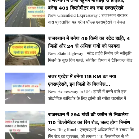
राजस्थान में तेजी पहुंचेगें मारवाड़ से हाड़ौती,
खाजूवाला
बनेगा 402 किलोमीटर का नया एक्सप्रेसवे
New Greenfield Expressway : राजस्थान सरकार
द्वारा प्रस्तावित यह ग्रीन फील्ड एक्सप्रेसवे न केवल
आवागमन में सुधार करेगा। बल्कि राज्य के आर्थिक और
सामाजिक विकास को भी गति देगा। कृषि और व्यापार के
राजस्थान में बनेगा 49 किमी का स्टेट हाईवे, 4
साथ-सा
जिलों और 24 से अधिक गावों को फायदा
New State Highway : स्टेट हाईवे निर्माण की स्वीकृति
मिलने के कुछ दिन पहले, संबंधित विभाग ने टेक्निकल बीड
खोला था। इस प्रक्रिया के पूरा होने पर फाइनेंशली बीड
खुलेगा। जयपुर मुख्यालय फिर सबसे कम कीमत वा
उत्तर प्रदेश में बनेगा 115 KM का नया
एक्सप्रेसवे, इन जिलों के बिजनेस
New Expressway in UP : झांसी में बनने वाले इस
को मिलेगी रफ्तार
औद्योगिक कॉरिडोर के लिए झांसी की गरौठा तहसील में
1034 हेक्टेयर भूमि पर जनरल बिपिन रावत डिफेंस
कॉरिडोर विकसित किया जा रहा है। इसके साथ ही सदर
राजस्थान में 294 गांवों की जमीन से निकलेगा
तहसील के 33
110 किलोमीटर का रिंग रोड, जल्द होगा निर्माण
New Ring Road : एनएचएआई अधिकारियों ने बताया कि
रिंग रोड का प्रस्ताव, जो लगभग 110 किलोमीटर से भी