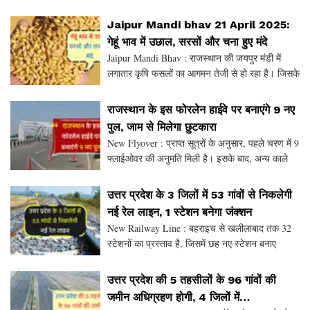
पुलों, आरओबी और आरयूबी के निर्माण पर खर्च किए हैं।
इस साल सड़कों के विकास के बजट में ऐतिहासिक वृद्धि
Jaipur Mandi bhav 21 April 2025:
गेहूं भाव में उछाल, सरसों और चना हुए मंदे
Jaipur Mandi Bhav : राजस्थान की जयपुर मंडी में
लगातार कृषि फसलों का आगमन तेजी से हो रहा है। जिसके
चलते शनिवार को जयपुर मंडी में गेहूं मिल डिलीवरी का भाव
25 से 30 रुपए प्रति क्विंटल मजबूत हो गया। इसी
राजस्थान के इस फोरलेन हाईवे पर बनाएंगे 9 नए
पुल, जाम से मिलेगा छुटकारा
New Flyover : प्राप्त सूत्रों के अनुसार, पहले चरण में 9
फ्लाईओवर की अनुमति मिली है। इसके बाद, अन्य काले
क्षेत्रों के लिए बजट भी जारी हो सकता है। इनमें बैंदाड़ा
मोड़, महुवा, जयपुर बायपास, भाण्डारेज मो
उत्तर प्रदेश के 3 जिलों में 53 गांवों से निकलेगी
नई रेल लाइन, 1 स्टेशन बनेगा जंक्शन
New Railway Line : बहराइच से खलीलाबाद तक 32
स्टेशनों का प्रस्ताव है, जिसमें छह नए स्टेशन बनाए
जाएंगे। श्रावस्ती और बहराइच में दस नए स्टेशन बनेंगे।
इसमें श्रावस्ती, इकौना, बहराइच, अजतापुर, धुसवा, बरेड
उत्तर प्रदेश की 5 तहसीलों के 96 गांवों की
जमीन अधिग्रहण होगी, 4 जिलों में