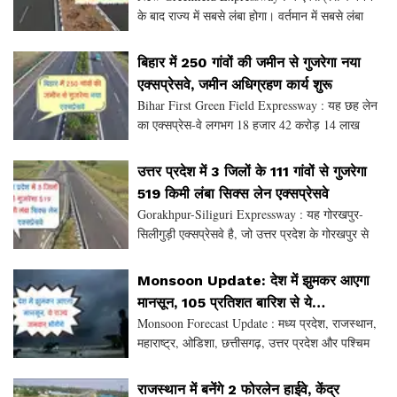
के बाद राज्य में सबसे लंबा होगा। वर्तमान में सबसे लंबा
एक्सप्रेस वे पूर्वांचल है। 750 किमी लंबे गोरखपुर-पानीपत
एक्सप्रेस वे के तहत यूपी और हरियाणा के
बिहार में 250 गांवों की जमीन से गुजरेगा नया
एक्सप्रेसवे, जमीन अधिग्रहण कार्य शुरू
Bihar First Green Field Expressway : यह छह लेन
का एक्सप्रेस-वे लगभग 18 हजार 42 करोड़ 14 लाख
रुपये का खर्च करेगा। परियोजना में 21 बड़े पुल, 140 छोटे
पुल, 11 रेलवे ओवरब्रिज, 21 इंटरचेंज पुल और 322
उत्तर प्रदेश में 3 जिलों के 111 गांवों से गुजरेगा
अंडर
519 किमी लंबा सिक्स लेन एक्सप्रेसवे
Gorakhpur-Siliguri Expressway : यह गोरखपुर-
सिलीगुड़ी एक्सप्रेसवे है, जो उत्तर प्रदेश के गोरखपुर से
शुरू होकर बिहार में पश्चिम बंगाल की सीमा को पार करेगा।
इसके अलावा, गोरखपुर, पूर्णिया और बक्सर से भाग
Monsoon Update: देश में झुमकर आएगा
मानसून, 105 प्रतिशत बारिश से ये
Monsoon Forecast Update : मध्य प्रदेश, राजस्थान,
राज्य जमकर भीगेंगे
महाराष्ट्र, ओडिशा, छत्तीसगढ़, उत्तर प्रदेश और पश्चिम
बंगाल में सामान्य से अधिक वर्षा होने की संभावना है। ये देश
के प्रमुख मानसून क्षेत्र हैं, जहां कृष
राजस्थान में बनेंगे 2 फोरलेन हाईवे, केंद्र